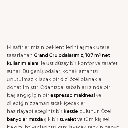
Misafirlerimizin beklentilerini aşmak üzere
tasarlanan
Grand Cru odalarımız
,
107 m² net
kullanım alanı
ile üst düzey bir konfor ve zarafet
sunar.
Bu geniş odalar,
konaklamanızı
unutulmaz kılacak bir dizi özel olanakla
donatılmıştır.
Odanızda,
sabahları zinde bir
başlangıç için bir
espresso makinesi
ve
dilediğiniz zaman sıcak içecekler
hazırlayabileceğiniz bir
kettle
bulunur.
Özel
banyolarımızda
şık bir
tuvalet
ve tüm kişisel
bakım ihtiyaçlarınızı karşılayacak seçkin banyo