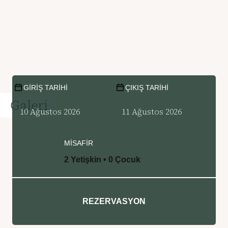
GIRIŞ TARIHI
ÇIKIŞ TARIHI
Galeri
MISAFIR
2 Yetişkin • 0 Çocuk
REZERVASYON